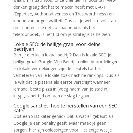
waarom is dat? Nou, onze vrienden in Mountain View
denken graag dat het te maken heeft met E-A-T
(Expertise, Authoritativeness en Trustworthiness) en
inhoud van hoge kwaliteit. Dus als je website vol staat
met content die net zo spannend is als het
telefoonboek, is het tijd om je strategie te herzien.
Lokale SEO: de heilige graal voor kleine
bedrijven
Ben je een klein lokaal bedrijf? Dan is lokale SEO je
heilige graal. Google Mijn Bedrijf, online beoordelingen
en lokale vermeldingen zijn de sleutels tot het
verbeteren van je lokale zoekmachine rankings. Dus als
je wilt dat je pizzeria als eerste verschijnt wanneer
iemand “beste pizza in [voeg naam van je stad in]”
intypt, is het tijd om aan de slag te gaan.
Google sancties: hoe te herstellen van een SEO
kater
Ooit een SEO-kater gehad? Dat is wat er gebeurt als
Google je een penalty geeft. Maar maak je geen
zorgen, hier zijn oplossingen voor. Het enige wat je