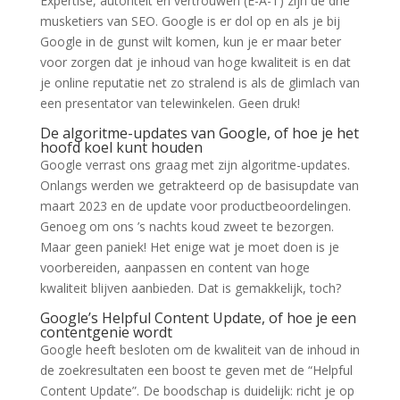
Expertise, autoriteit en vertrouwen (E-A-T) zijn de drie
musketiers van SEO. Google is er dol op en als je bij
Google in de gunst wilt komen, kun je er maar beter
voor zorgen dat je inhoud van hoge kwaliteit is en dat
je online reputatie net zo stralend is als de glimlach van
een presentator van telewinkelen. Geen druk!
De algoritme-updates van Google, of hoe je het
hoofd koel kunt houden
Google verrast ons graag met zijn algoritme-updates.
Onlangs werden we getrakteerd op de basisupdate van
maart 2023 en de update voor productbeoordelingen.
Genoeg om ons ’s nachts koud zweet te bezorgen.
Maar geen paniek! Het enige wat je moet doen is je
voorbereiden, aanpassen en content van hoge
kwaliteit blijven aanbieden. Dat is gemakkelijk, toch?
Google’s Helpful Content Update, of hoe je een
contentgenie wordt
Google heeft besloten om de kwaliteit van de inhoud in
de zoekresultaten een boost te geven met de “Helpful
Content Update”. De boodschap is duidelijk: richt je op