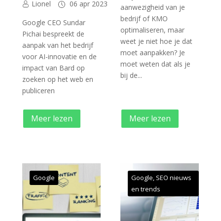
Lionel
06 apr 2023
aanwezigheid van je
bedrijf of KMO
Google CEO Sundar
optimaliseren, maar
Pichai bespreekt de
weet je niet hoe je dat
aanpak van het bedrijf
moet aanpakken? Je
voor AI-innovatie en de
moet weten dat als je
impact van Bard op
bij de...
zoeken op het web en
publiceren
Meer lezen
Meer lezen
Google
Google
,
SEO nieuws
en trends