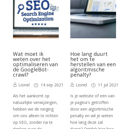
Wat moet ik
Hoe lang duurt
weten over het
het om te
optimaliseren van
herstellen van een
de GoogleBot-
algoritmische
crawl?
penalty?
Lionel
14 sep 2021
Lionel
11 jul 2021
Als het aankomt op
Is je website of een van
natuurlijke verwijzingen,
je pagina's getroffen
hebben we de neiging
door een algoritmische
om ons alleen te richten
penalty en wil je weten
op SEO, zonder na te
hoe lang deze zal
denken over de
duren? Ontdek hier hoe