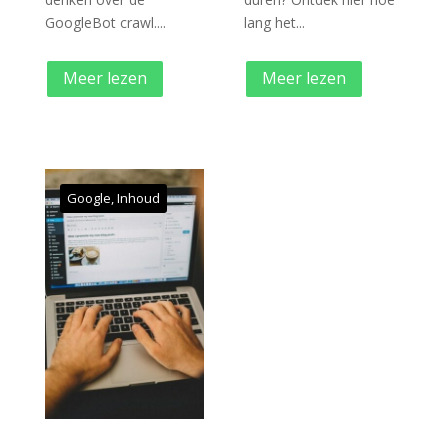
GoogleBot crawl....
lang het...
Meer lezen
Meer lezen
Google
,
Inhoud