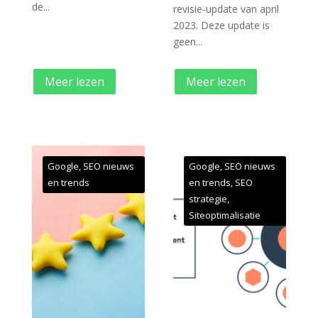
de...
revisie-update van april
2023. Deze update is
geen...
Meer lezen
Meer lezen
Google
,
SEO nieuws
Google
,
SEO nieuws
en trends
en trends
,
SEO
strategie
,
Siteoptimalisatie