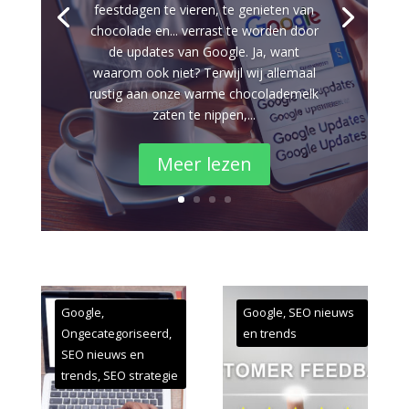
feestdagen te vieren, te genieten van
chocolade en... verrast te worden door
de updates van Google. Ja, want
waarom ook niet? Terwijl wij allemaal
rustig aan onze warme chocolademelk
zaten te nippen,...
Meer lezen
Google
,
Google
,
SEO nieuws
Ongecategoriseerd
,
en trends
SEO nieuws en
trends
,
SEO strategie