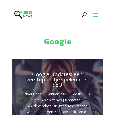
Google
Google-updates: een
verstoppertje spelen met
SEO
door
Lionel
|
6 januari 2025
|
Google
,
SEO
nieuws en trends
| 0 reacties
Ah, december! Die magische maand
waarin iedereen zich opmaakt om de