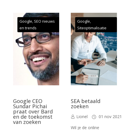
Google
,
SEO nieuws
Google
,
en trends
Siteoptimalisatie
Google CEO
SEA betaald
Sundar Pichai
zoeken
praat over Bard
en de toekomst
Lionel
01 nov 2021
van zoeken
Wil je de online