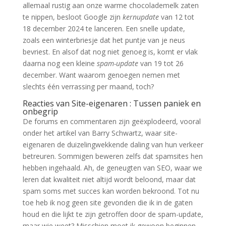
allemaal rustig aan onze warme chocolademelk zaten
te nippen, besloot Google zijn
kernupdate
van 12 tot
18 december 2024 te lanceren. Een snelle update,
zoals een winterbriesje dat het puntje van je neus
bevriest. En alsof dat nog niet genoeg is, komt er vlak
daarna nog een kleine
spam-update
van 19 tot 26
december. Want waarom genoegen nemen met
slechts één verrassing per maand, toch?
Reacties van Site-eigenaren : Tussen paniek en
onbegrip
De forums en commentaren zijn geëxplodeerd, vooral
onder het artikel van Barry Schwartz, waar site-
eigenaren de duizelingwekkende daling van hun verkeer
betreuren. Sommigen beweren zelfs dat spamsites hen
hebben ingehaald. Ah, de geneugten van SEO, waar we
leren dat kwaliteit niet altijd wordt beloond, maar dat
spam soms met succes kan worden bekroond. Tot nu
toe heb ik nog geen site gevonden die ik in de gaten
houd en die lijkt te zijn getroffen door de spam-update,
maar wie weet? Misschien moet ik gewoon beginnen