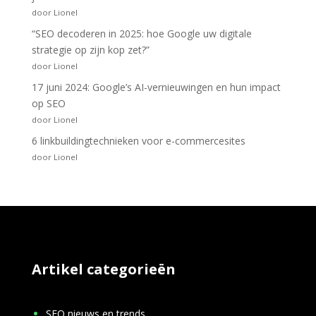
door Lionel
“SEO decoderen in 2025: hoe Google uw digitale
strategie op zijn kop zet?”
door Lionel
17 juni 2024: Google’s AI-vernieuwingen en hun impact
op SEO
door Lionel
6 linkbuildingtechnieken voor e-commercesites
door Lionel
Artikel categorieën
SEO nieuws en trends